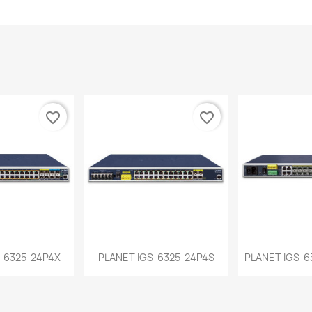
favorite_border
favorite_border
a rápida
Vista rápida
Vist


-6325-24P4X
PLANET IGS-6325-24P4S
PLANET IGS-