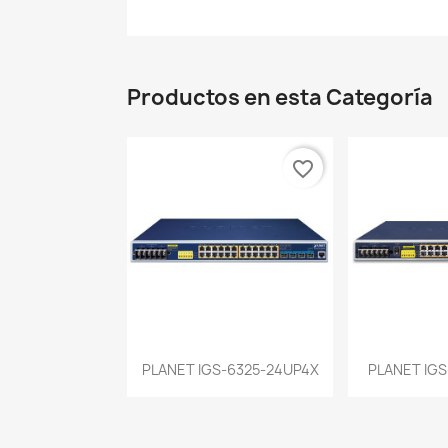
Productos en esta Categoría
favorite_border
Vista rápida
Vist


PLANET IGS-6325-24UP4X
PLANET IGS