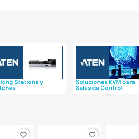
king Stations y
Soluciones KVM para
tches
Salas de Control
favorite_border
favorite_border