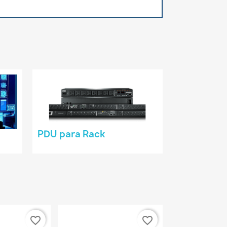
PDU para Rack
favorite_border
favorite_border