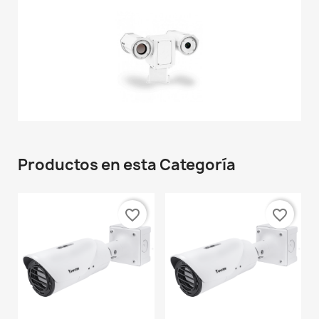
Productos en esta Categoría
favorite_border
favorite_border