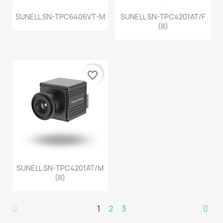
SUNELL SN-TPC6406VT-M
SUNELL SN-TPC4201AT/F
(III)
favorite_border
SUNELL SN-TPC4201AT/M
(III)
1
2
3