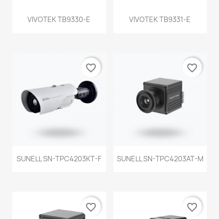
VIVOTEK TB9330-E
VIVOTEK TB9331-E
favorite_border
favorite_border
SUNELL SN-TPC4203KT-F
SUNELL SN-TPC4203AT-M
favorite_border
favorite_border