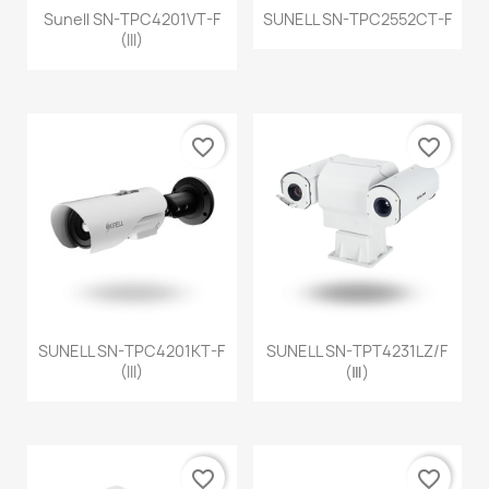
Sunell SN-TPC4201VT-F
SUNELL SN-TPC2552CT-F
(III)
favorite_border
favorite_border
SUNELL SN-TPC4201KT-F
SUNELL SN-TPT4231LZ/F
(III)
(Ⅲ)
favorite_border
favorite_border