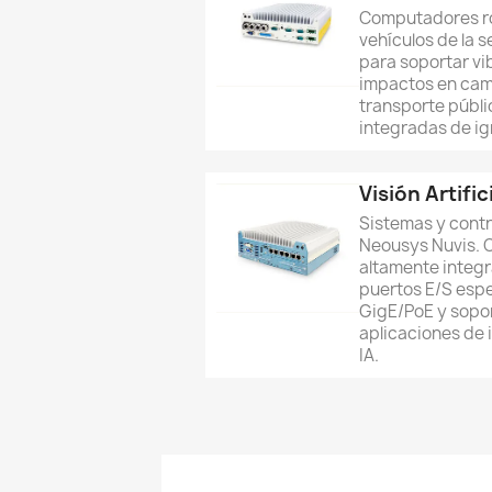
Computadores ro
vehículos de la 
para soportar vi
impactos en cam
transporte públi
integradas de ign
Visión Artific
Sistemas y contro
Neousys Nuvis.
altamente integ
puertos E/S espe
GigE/PoE y sopo
aplicaciones de
IA.