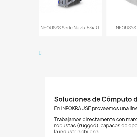
Vista rápida
Vist


NEOUSYS Serie Nuvis-534RT
NEOUSYS 
Soluciones de Cómputo de
En INFOKRAUSE proveemos una línea
Trabajamos directamente con marc
robustas (rugged), capaces de ope
la industria chilena.