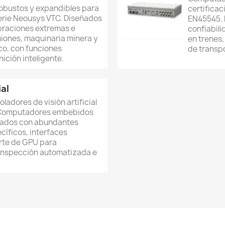
bustos y expandibles para
certificac
serie Neousys VTC. Diseñados
EN45545. 
braciones extremas e
confiabil
iones, maquinaria minera y
en trenes,
co, con funciones
de transp
ición inteligente.
ial
ladores de visión artificial
 Computadores embebidos
rados con abundantes
cíficos, interfaces
rte de GPU para
 inspección automatizada e