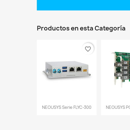
Productos en esta Categoría
favorite_border
Vista rápida
Vist


NEOUSYS Serie FLYC-300
NEOUSYS PC