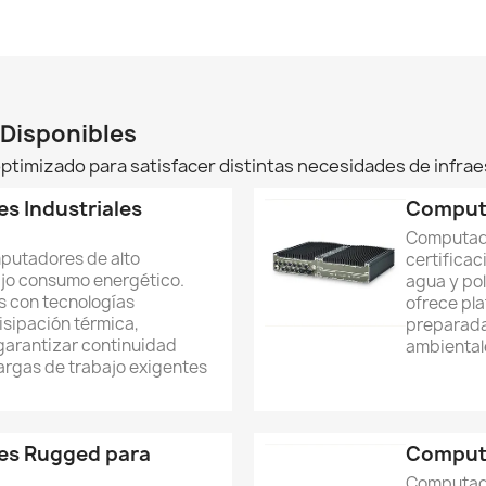
 Disponibles
ptimizado para satisfacer distintas necesidades de infra
 Industriales
Comput
Computado
putadores de alto
certificac
ajo consumo energético.
agua y pol
s con tecnologías
ofrece pla
sipación térmica,
preparada
garantizar continuidad
ambiental
argas de trabajo exigentes
s Rugged para
Computa
Computado