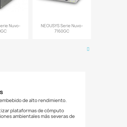
a rápida
Vista rápida

erie Nuvo-
NEOUSYS Serie Nuvo-
8GC
7160GC
s
embebido de alto rendimiento.
tizar plataformas de cómputo
ciones ambientales más severas de