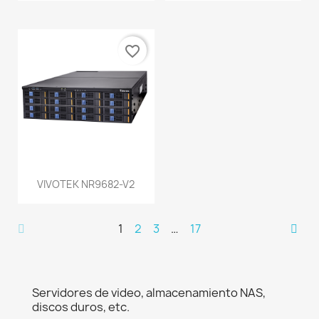
favorite_border
VIVOTEK NR9682-V2
1
2
3
…
17
Servidores de video, almacenamiento NAS,
discos duros, etc.