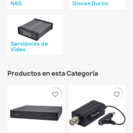
NAS
Discos Duros
Servidores de
Vídeo
Productos en esta Categoría
favorite_border
favorite_border