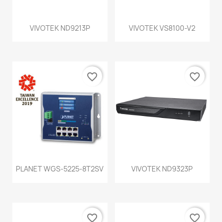
VIVOTEK ND9213P
VIVOTEK VS8100-V2
favorite_border
favorite_border
PLANET WGS-5225-8T2SV
VIVOTEK ND9323P
favorite_border
favorite_border