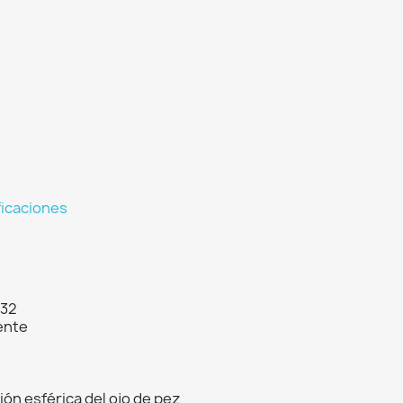
ficaciones
 32
ente
ón esférica del ojo de pez