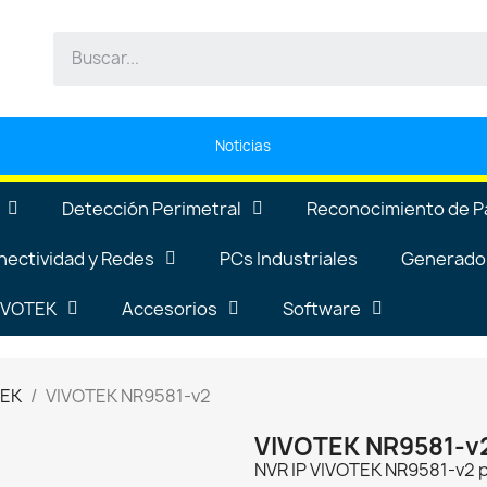
Noticias
Detección Perimetral
Reconocimiento de P
nectividad y Redes
PCs Industriales
Generador
VIVOTEK
Accesorios
Software
TEK
VIVOTEK NR9581-v2
VIVOTEK NR9581-v
NVR IP VIVOTEK NR9581-v2 p