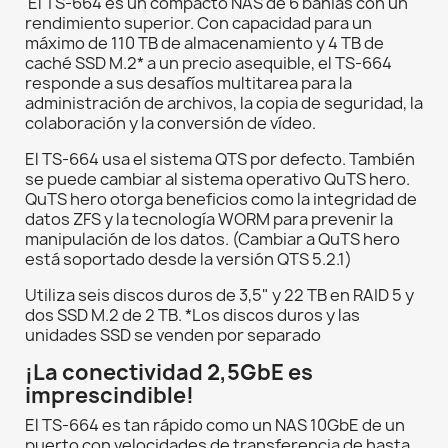
El TS-664 es un compacto NAS de 6 bahías con un
rendimiento superior. Con capacidad para un
máximo de 110 TB de almacenamiento y 4 TB de
caché SSD M.2* a un precio asequible, el TS-664
responde a sus desafíos multitarea para la
administración de archivos, la copia de seguridad, la
colaboración y la conversión de vídeo.
El TS-664 usa el sistema QTS por defecto. También
se puede cambiar al sistema operativo QuTS hero.
QuTS hero otorga beneficios como la integridad de
datos ZFS y la tecnología WORM para prevenir la
manipulación de los datos. (Cambiar a QuTS hero
está soportado desde la versión QTS 5.2.1)
Utiliza seis discos duros de 3,5" y 22 TB en RAID 5 y
dos SSD M.2 de 2 TB. *Los discos duros y las
unidades SSD se venden por separado
¡La conectividad 2,5GbE es
imprescindible!
El TS-664 es tan rápido como un NAS 10GbE de un
puerto con velocidades de transferencia de hasta