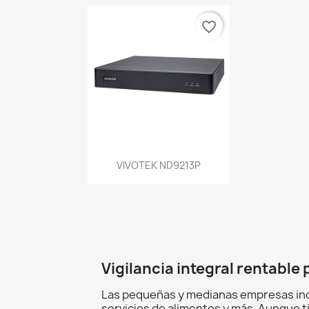
favorite_border
Vista rápida

VIVOTEK ND9213P
Vigilancia integral rentable
Las pequeñas y medianas empresas incl
servicios de alimentos y más. Aunque t