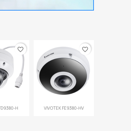
favorite_border
favorite_border
a rápida
Vista rápida

FD9380-H
VIVOTEK FE9380-HV