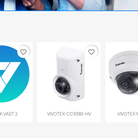
favorite_border
favorite_border
a rápida
Vista rápida
Vist


K VAST 2
VIVOTEK CC9380-HV
VIVOTEK 