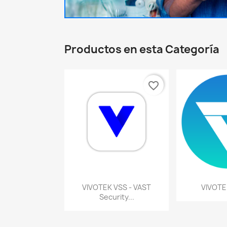
Productos en esta Categoría
favorite_border
Vista rápida
Vist


VIVOTEK VSS - VAST
VIVOTE
Security...