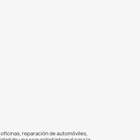
ficinas, reparación de automóviles,
dad de una seguridad integral para la