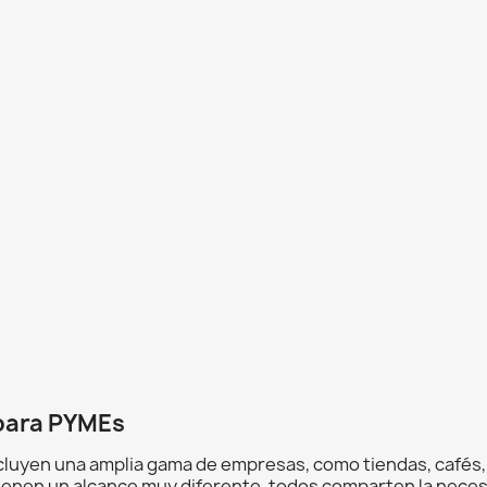
 para PYMEs
uyen una amplia gama de empresas, como tiendas, cafés, o
ienen un alcance muy diferente, todos comparten la necesi