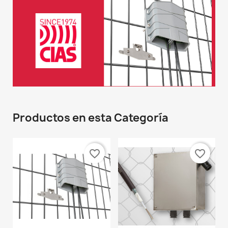
Productos en esta Categoría
favorite_border
favorite_border