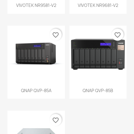
VIVOTEK NR9581-V2
VIVOTEK NR9681-V2
favorite_border
favorite_border
QNAP QVP-85A
QNAP QVP-85B
favorite_border