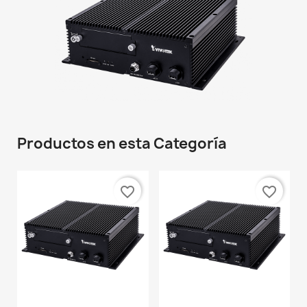
Productos en esta Categoría
favorite_border
favorite_border