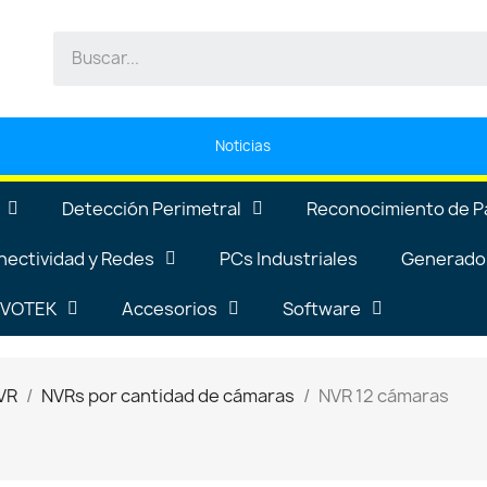
Noticias
Detección Perimetral
Reconocimiento de P
nectividad y Redes
PCs Industriales
Generador
VIVOTEK
Accesorios
Software
VR
NVRs por cantidad de cámaras
NVR 12 cámaras