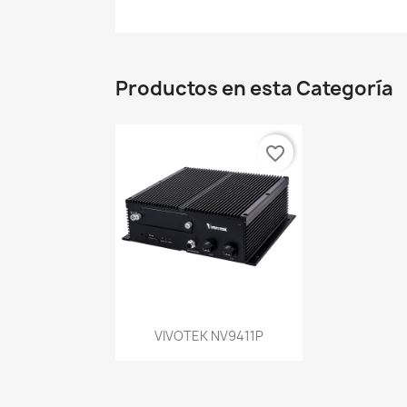
Productos en esta Categoría
favorite_border
Vista rápida

VIVOTEK NV9411P