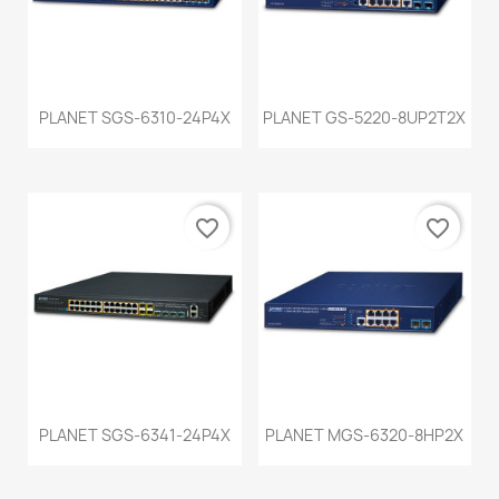
PLANET SGS-6310-24P4X
PLANET GS-5220-8UP2T2X
favorite_border
favorite_border
PLANET SGS-6341-24P4X
PLANET MGS-6320-8HP2X