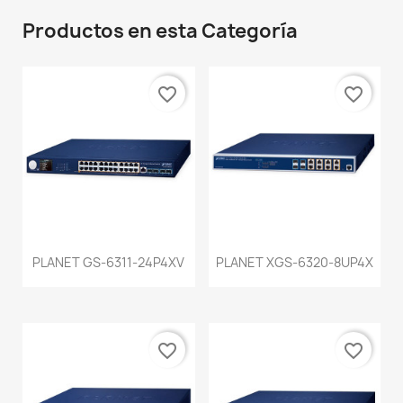
Productos en esta Categoría
favorite_border
favorite_border
PLANET GS-6311-24P4XV
PLANET XGS-6320-8UP4X
favorite_border
favorite_border