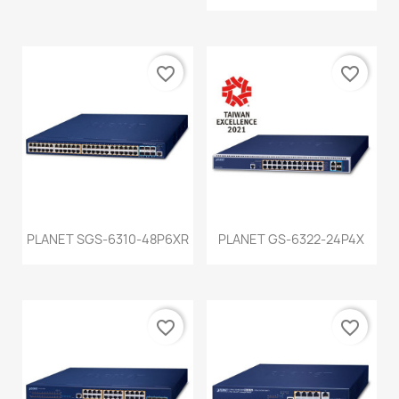
favorite_border
favorite_border
PLANET SGS-6310-48P6XR
PLANET GS-6322-24P4X
favorite_border
favorite_border