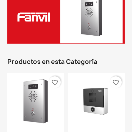
Productos en esta Categoría
favorite_border
favorite_border