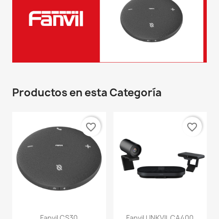
Productos en esta Categoría
favorite_border
favorite_border
Fanvil CS30
Fanvil LINKVIL CA400