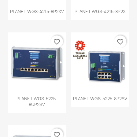
PLANET WGS-4215-8P2XV
PLANET WGS-4215-8P2X
favorite_border
favorite_border
PLANET WGS-5225-
PLANET WGS-5225-8P2SV
8UP2SV
favorite_border