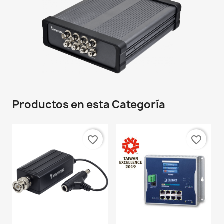
Productos en esta Categoría
favorite_border
favorite_border