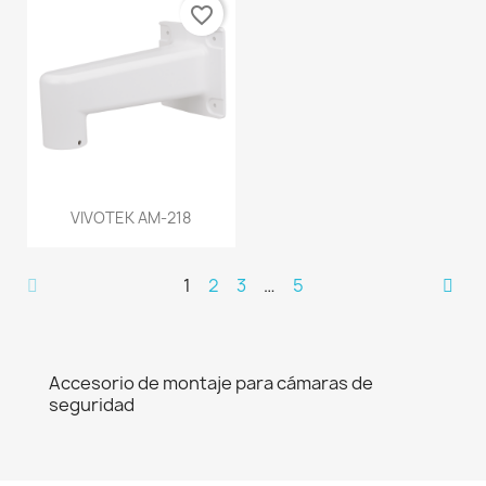
favorite_border
VIVOTEK AM-218
1
2
3
…
5
Accesorio de montaje para cámaras de
seguridad