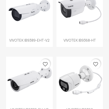
VIVOTEK IB9389-EHT-V2
VIVOTEK IB9368-HT
favorite_border
favorite_border