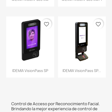
favorite_border
favorite_border
IDEMIA VisionPass SP
IDEMIA VisionPass SP...
Control de Acceso por Reconocimiento Facial.
Brindando la mejor experiencia de control de