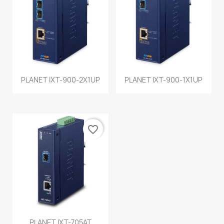
PLANET IXT-900-2X1UP
PLANET IXT-900-1X1UP
favorite_border
PLANET IXT-705AT