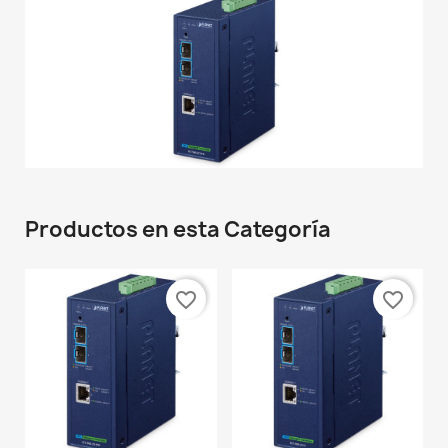
Productos en esta Categoría
favorite_border
favorite_border