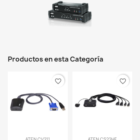
Productos en esta Categoría
favorite_border
favorite_border
ATEN CV211
ATEN CS22HF