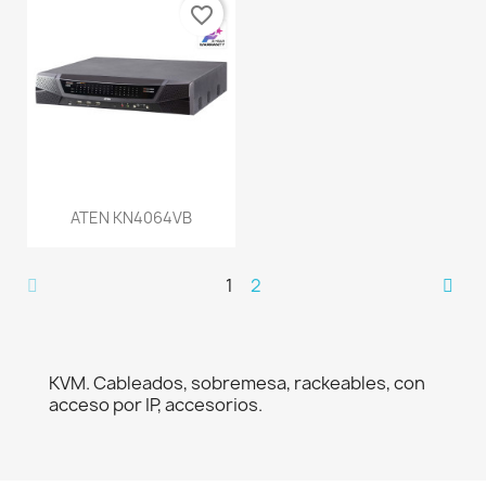
favorite_border
ATEN KN4064VB
1
2
KVM. Cableados, sobremesa, rackeables, con
acceso por IP, accesorios.