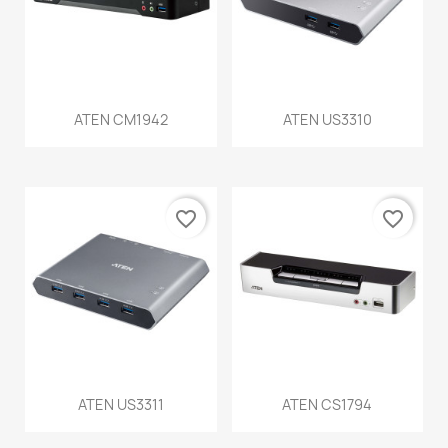
ATEN CM1942
ATEN US3310
favorite_border
favorite_border
ATEN US3311
ATEN CS1794