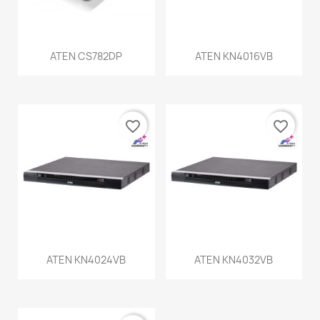
ATEN CS782DP
ATEN KN4016VB
favorite_border
favorite_border
ATEN KN4024VB
ATEN KN4032VB