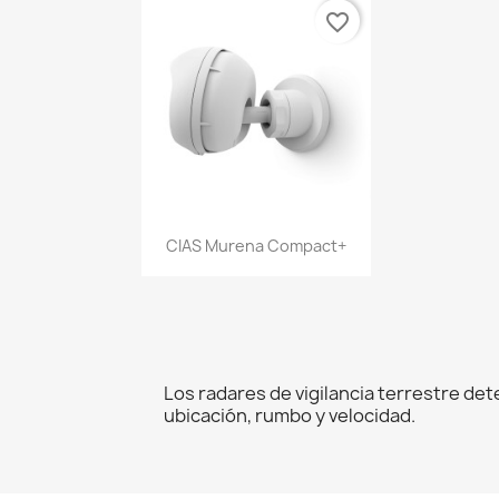
favorite_border
Vista rápida

CIAS Murena Compact+
Los radares de vigilancia terrestre de
ubicación, rumbo y velocidad.