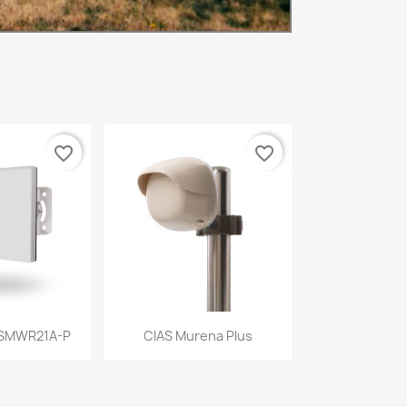
favorite_border
favorite_border
a rápida
Vista rápida

-SMWR21A-P
CIAS Murena Plus