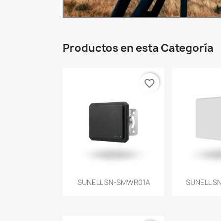
Productos en esta Categoría
favorite_border
Vista rápida
Vist


SUNELL SN-SMWR01A
SUNELL S