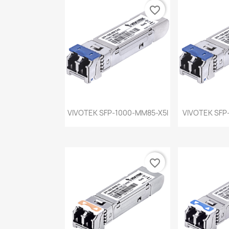
favorite_border
Vista rápida
Vist


VIVOTEK SFP-1000-MM85-X5I
VIVOTEK SFP
favorite_border