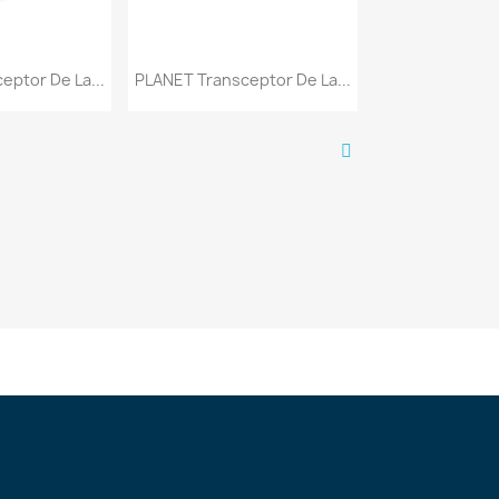
a rápida
Vista rápida

eptor De La...
PLANET Transceptor De La...