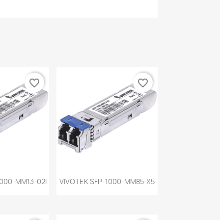
favorite_border
favorite_border
a rápida
Vista rápida

1000-MM13-02I
VIVOTEK SFP-1000-MM85-X5