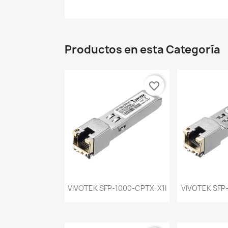
Productos en esta Categoría
favorite_border
Vista rápida
Vist


VIVOTEK SFP-1000-CPTX-X1I
VIVOTEK SFP