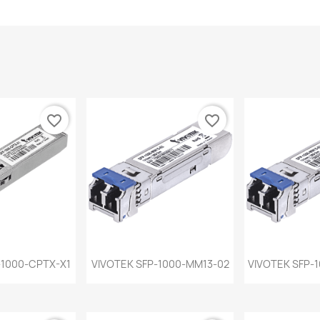
favorite_border
favorite_border
a rápida
Vista rápida
Vist


-1000-CPTX-X1
VIVOTEK SFP-1000-MM13-02
VIVOTEK SFP-