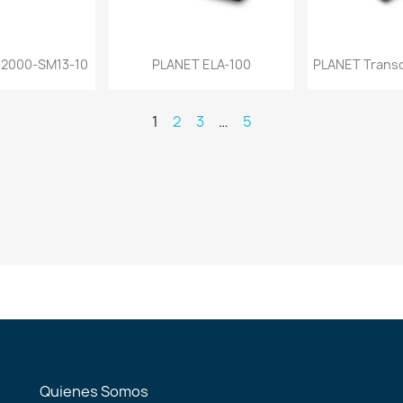
a rápida
Vista rápida
Vist


-2000-SM13-10
PLANET ELA-100
PLANET Transc
1
2
3
…
5
Quienes Somos