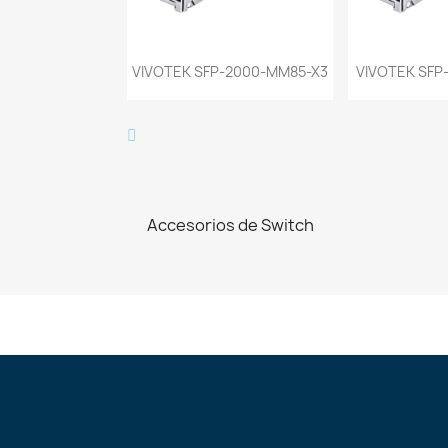
Vista rápida
Vist


VIVOTEK SFP-2000-MM85-X3
VIVOTEK SFP
Accesorios de Switch