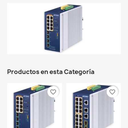
Productos en esta Categoría
favorite_border
favorite_border