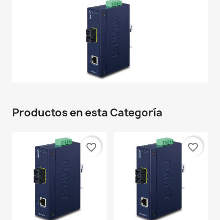
Productos en esta Categoría
favorite_border
favorite_border