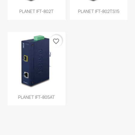
PLANET IFT-802T
PLANET IFT-802TS15
favorite_border
PLANET IFT-805AT