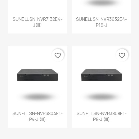
SUNELL SN-NVR7132E4-
SUNELL SN-NVR3632E4-
J(III)
P16-J
favorite_border
favorite_border
SUNELL SN-NVR3804E1-
SUNELL SN-NVR3808E1-
P4-J (III)
P8-J (III)