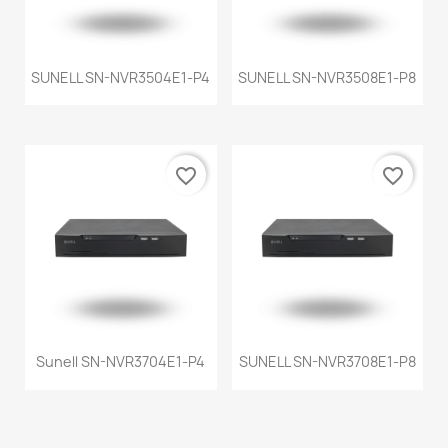
SUNELL SN-NVR3504E1-P4
SUNELL SN-NVR3508E1-P8
favorite_border
favorite_border
Sunell SN-NVR3704E1-P4
SUNELL SN-NVR3708E1-P8