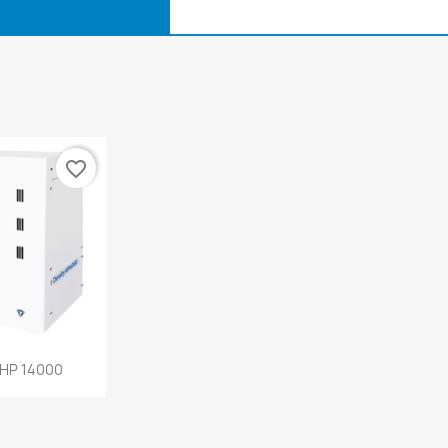
favorite_border
a rápida
 HP 14000