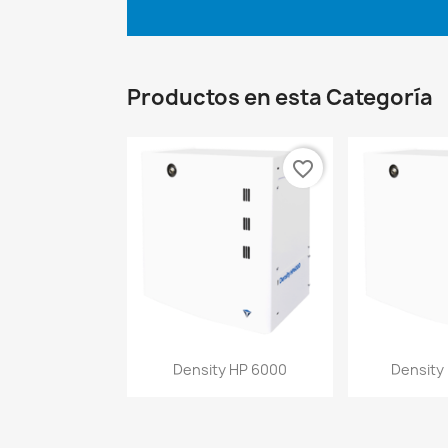
Productos en esta Categoría
favorite_border
Vista rápida
Vist


Density HP 6000
Density