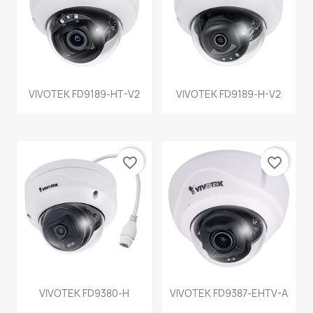
VIVOTEK FD9189-HT-V2
VIVOTEK FD9189-H-V2
favorite_border
favorite_border
VIVOTEK FD9380-H
VIVOTEK FD9387-EHTV-A