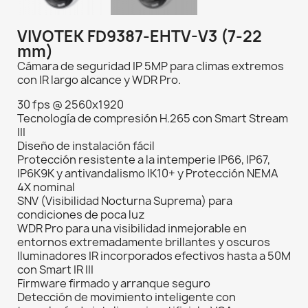
VIVOTEK FD9387-EHTV-V3 (7-22
mm)
Cámara de seguridad IP 5MP para climas extremos
con IR largo alcance y WDR Pro.
30 fps @ 2560x1920
Tecnología de compresión H.265 con Smart Stream
III
Diseño de instalación fácil
Protección resistente a la intemperie IP66, IP67,
IP6K9K y antivandalismo IK10+ y Protección NEMA
4X nominal
SNV (Visibilidad Nocturna Suprema) para
condiciones de poca luz
WDR Pro para una visibilidad inmejorable en
entornos extremadamente brillantes y oscuros
Iluminadores IR incorporados efectivos hasta a 50M
con Smart IR III
Firmware firmado y arranque seguro
Detección de movimiento inteligente con