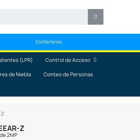
Contáctenos
atentes (LPR)
Control de Acceso
es de Niebla
Conteo de Personas
-Z
0EEAR-Z
R de 2MP