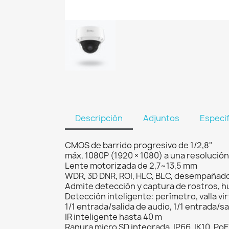
Descripción
Adjuntos
Especi
CMOS de barrido progresivo de 1/2,8"
máx. 1080P (1920 × 1080) a una resolución
Lente motorizada de 2,7~13,5 mm
WDR, 3D DNR, ROI, HLC, BLC, desempañad
Admite detección y captura de rostros, 
Detección inteligente: perímetro, valla vi
1/1 entrada/salida de audio, 1/1 entrada/s
IR inteligente hasta 40 m
Ranura micro SD integrada, IP66, IK10, PoE