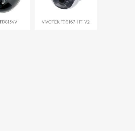
a rápida
Vista rápida

 FD8134V
VIVOTEK FD9167-HT-V2