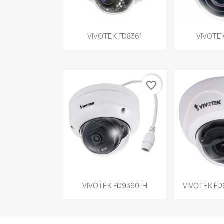
Vista rápida
Vist


VIVOTEK FD8361
VIVOTEK
favorite_border
Vista rápida
Vist


VIVOTEK FD9360-H
VIVOTEK FD