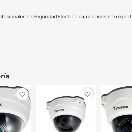
esionales en Seguridad Electrónica, con asesoría experta
ría
favorite_border
favorite_border