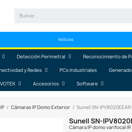
Noticias
Detección Perimetral
Reconocimiento de P
nectividad y Redes
PCs Industriales
Generador
VIVOTEK
Accesorios
Software
IP
Cámaras IP Domo Exterior
Sunell SN-IPV8020EEAR
Sunell SN-IPV802
Cámara IP domo varifocal I