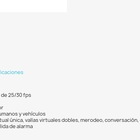
ficaciones
 de 25/30 fps
or
humanos y vehículos
rtual única, vallas virtuales dobles, merodeo, conversació
alida de alarma