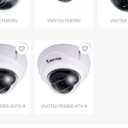
a rápida
Vista rápida
Vist


 FD8131V
VIVOTEK FD8133V
VIVOTEK
favorite_border
favorite_border
a rápida
Vista rápida

9365-EHTV-A
VIVOTEK FD9365-HTV-A