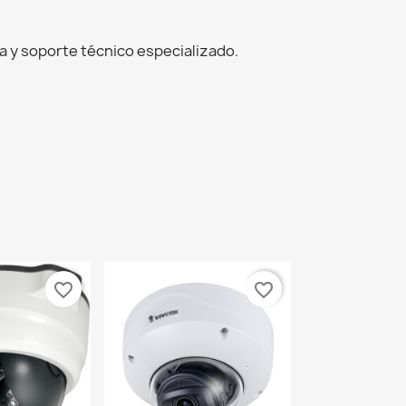
 y soporte técnico especializado.
favorite_border
favorite_border