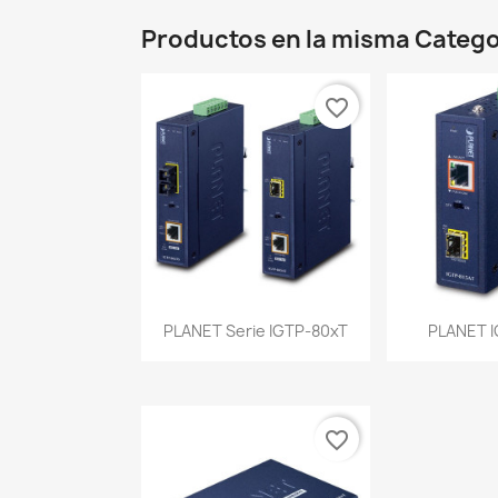
Productos en la misma Catego
favorite_border
Vista rápida
Vist


PLANET Serie IGTP-80xT
PLANET I
favorite_border