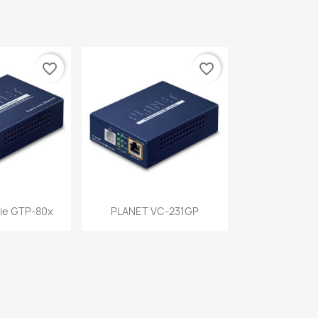
favorite_border
favorite_border
a rápida
Vista rápida

ie GTP-80x
PLANET VC-231GP