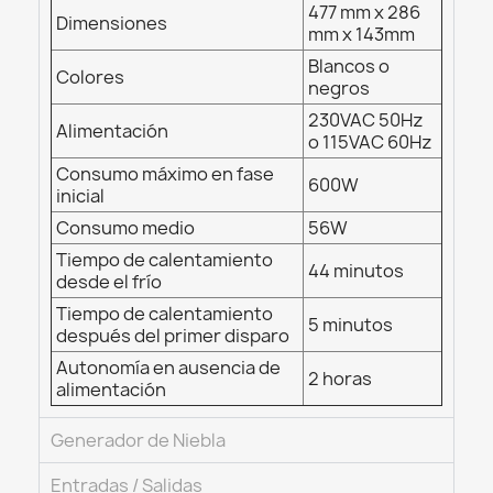
477 mm x 286
Dimensiones
mm x 143mm
Blancos o
Colores
negros
230VAC 50Hz
Alimentación
o 115VAC 60Hz
Consumo máximo en fase
600W
inicial
Consumo medio
56W
Tiempo de calentamiento
44 minutos
desde el frío
Tiempo de calentamiento
5 minutos
después del primer disparo
Autonomía en ausencia de
2 horas
alimentación
Generador de Niebla
Entradas / Salidas