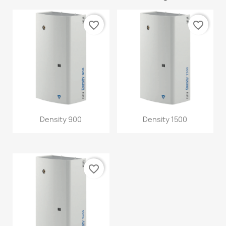
favorite_border
favorite_border
Density 900
Density 1500
favorite_border