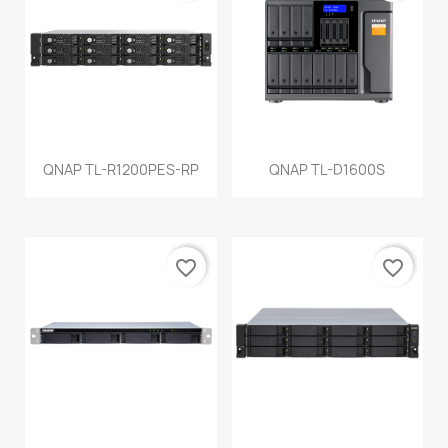
QNAP TL-R1200PES-RP
QNAP TL-D1600S
favorite_border
favorite_border