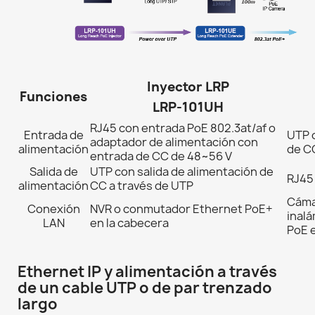
Inyector LRP
Funciones
LRP-101UH
RJ45 con entrada PoE 802.3at/af o
Entrada de
UTP 
adaptador de alimentación con
alimentación
de C
entrada de CC de 48~56 V
Salida de
UTP con salida de alimentación de
RJ45 
alimentación
CC a través de UTP
Cáma
Conexión
NVR o conmutador Ethernet PoE+
inalá
LAN
en la cabecera
PoE e
Ethernet IP y alimentación a través
de un cable UTP o de par trenzado
largo