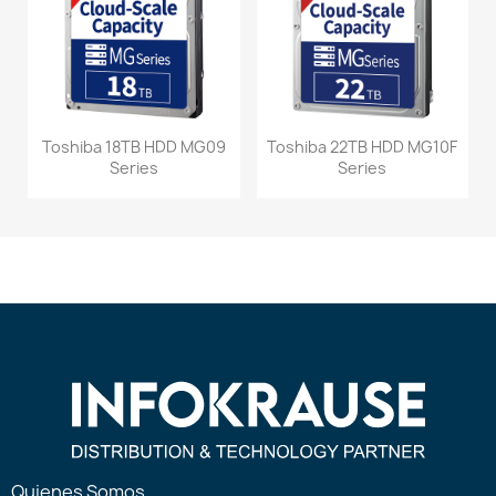
Toshiba 18TB HDD MG09
Toshiba 22TB HDD MG10F
Series
Series
Quienes Somos