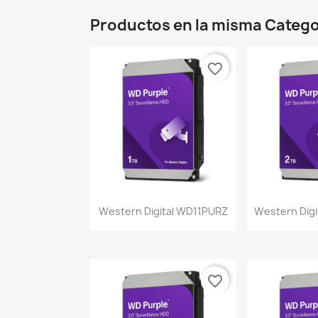
Productos en la misma Catego
favorite_border
Vista rápida
Vist


Western Digital WD11PURZ
Western Dig
favorite_border