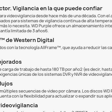
tor. Vigilancia en la que puede confiar
ra videovigilancia desde hace más de una década. Con el 
dos para sistemas de vigilancia continua de alta temperat
más lo necesita. WD Purple ofrece un almacenamiento intel
ntía limitada de 3 años6.
™ de Western Digital
os con la tecnología AllFrame™, que ayuda a reducir las ca
ejorados
 carga de trabajo de hasta 180 TB por año2 (es decir, hasta
exigencias únicas de los sistemas DVR y NVR de videovigilan
lujos
últiples secuencias de video por cámara. Los discos WD 
nta con la flexibilidad para actualizar o expandir sus apl
ideovigilancia