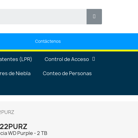
Contáctenos
atentes (LPR)
Control de Acceso
es de Niebla
Conteo de Personas
22PURZ
WD22PURZ
ncia WD Purple - 2 TB