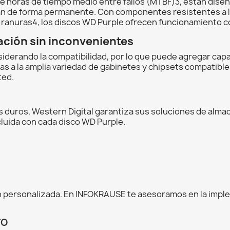
de horas de tiempo medio entre fallos (MTBF)3, están dise
nan de forma permanente. Con componentes resistentes a l
anuras4, los discos WD Purple ofrecen funcionamiento co
ación sin inconvenientes
derando la compatibilidad, por lo que puede agregar capac
as a la amplia variedad de gabinetes y chipsets compatible
ted.
os duros, Western Digital garantiza sus soluciones de alma
ncluida con cada disco WD Purple.
 personalizada. En INFOKRAUSE te asesoramos en la impl
TO