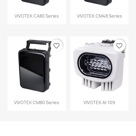
VIVOTEK CA80 Series
VIVOTEK CM48 Series
favorite_border
favorite_border
VIVOTEK CM80 Series
VIVOTEK AI-109