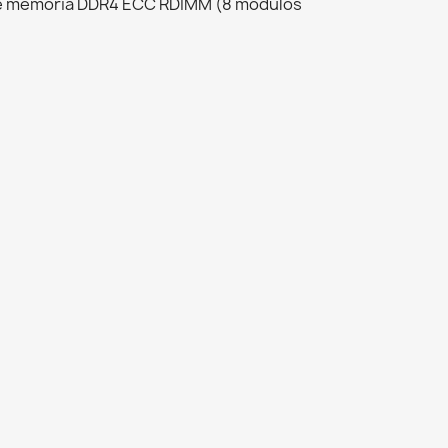
 de memoria DDR4 ECC RDIMM (8 módulos