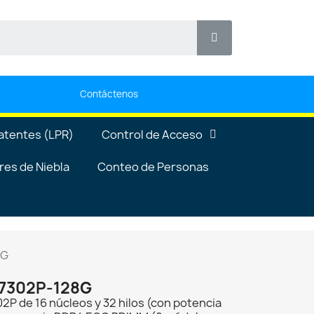
Contáctenos
atentes (LPR)
Control de Acceso
es de Niebla
Conteo de Personas
8G
7302P-128G
 de 16 núcleos y 32 hilos (con potencia