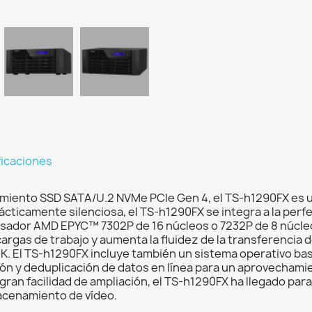
ficaciones
amiento SSD SATA/U.2 NVMe PCIe Gen 4, el TS-h1290FX es un
ácticamente silenciosa, el TS-h1290FX se integra a la perfe
sador AMD EPYC™ 7302P de 16 núcleos o 7232P de 8 núcleo
gas de trabajo y aumenta la fluidez de la transferencia de 
K. El TS-h1290FX incluye también un sistema operativo bas
sión y deduplicación de datos en línea para un aprovecham
gran facilidad de ampliación, el TS-h1290FX ha llegado para
acenamiento de vídeo.