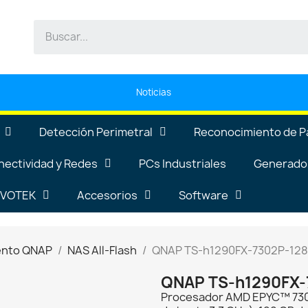
Noticias
Detección Perimetral
Reconocimiento de P
nectividad y Redes
PCs Industriales
Generador
VIVOTEK
Accesorios
Software
ento QNAP
NAS All-Flash
QNAP TS-h1290FX-7302P-12
QNAP TS-h1290FX-
Procesador AMD EPYC™ 7302P