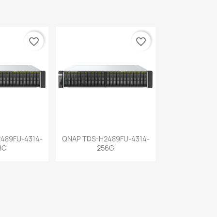
favorite_border
favorite_border
a rápida
Vista rápida

489FU-4314-
QNAP TDS-H2489FU-4314-
8G
256G