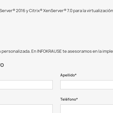
n
ver® 2016 y Citrix® XenServer® 7.0 para la virtualizaci
 personalizada. En INFOKRAUSE te asesoramos en la impl
TO
Apellido*
Teléfono*