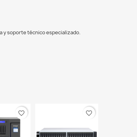
 y soporte técnico especializado.
favorite_border
favorite_border