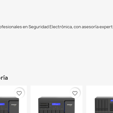
esionales en Seguridad Electrónica, con asesoría experta
ría
favorite_border
favorite_border