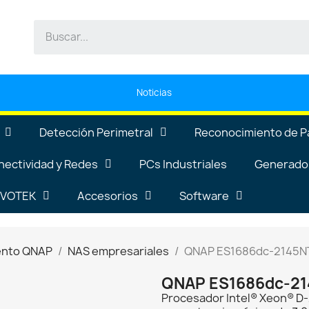
Noticias
Detección Perimetral
Reconocimiento de P
nectividad y Redes
PCs Industriales
Generador
VIVOTEK
Accesorios
Software
ento QNAP
NAS empresariales
QNAP ES1686dc-2145N
QNAP ES1686dc-21
Procesador Intel® Xeon® D-