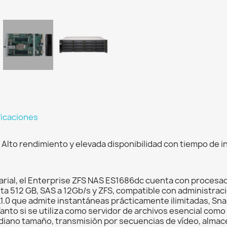
ficaciones
 Alto rendimiento y elevada disponibilidad con tiempo de i
sarial, el Enterprise ZFS NAS ES1686dc cuenta con procesa
a 512 GB, SAS a 12Gb/s y ZFS, compatible con administrac
.1.0 que admite instantáneas prácticamente ilimitadas, Sn
anto si se utiliza como servidor de archivos esencial como
ediano tamaño, transmisión por secuencias de vídeo, almac