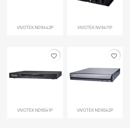
VIVOTEK ND9442P
VIVOTEK NV9411P
favorite_border
favorite_border
VIVOTEK ND9541P
VIVOTEK ND9542P