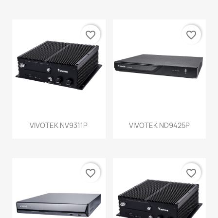
favorite_border
favorite_border
VIVOTEK NV9311P
VIVOTEK ND9425P
favorite_border
favorite_border