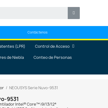
Contáctenos
atentes (LPR)
Control de Acceso
es de Niebla
Conteo de Personas
dor
NEOUSYS Serie Nuvo-9531
vo-9531
tilador Intel® Core™ i9/13/12ª