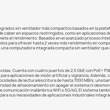
grados sin ventilador más compactos basados en la platafo
de caber en espacios restringidos, como en aplicaciones d
 el rendimiento. Basados en el avanzado proceso Intel 7,
hilos para ofrecer hasta 2 veces más rendimiento en compa
 es una computadora integrada compacta sin ventilador que
ecidas. Cuenta con cuatro puertos de 2,5 GbE con PoE+ PS
 para aplicaciones de visión artificial y vigilancia. Ademá
ocidades de lectura/escritura de hasta 7000 MB/s; una ba
 unidad de almacenamiento sin apagar el sistema ni desmont
de comunicación inalámbrica WiFi o 5G/4G. El sistema tambi
 para sus necesidades de aplicaciones industriales integra