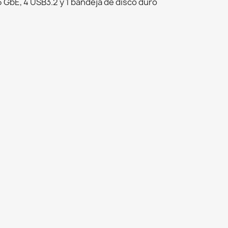
,5 GbE, 4 USB3.2 y 1 bandeja de disco duro