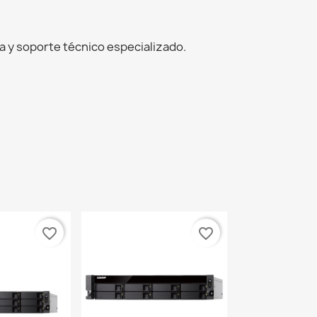
 y soporte técnico especializado.
favorite_border
favorite_border