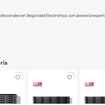
esionales en Seguridad Electrónica, con asesoría experta
ría
favorite_border
favorite_border