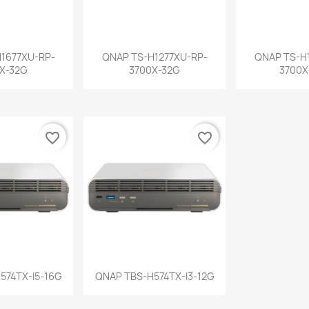
a rápida
Vista rápida
Vist


1677XU-RP-
QNAP TS-H1277XU-RP-
QNAP TS-H
X-32G
3700X-32G
3700X
favorite_border
favorite_border
a rápida
Vista rápida

574TX-I5-16G
QNAP TBS-H574TX-I3-12G