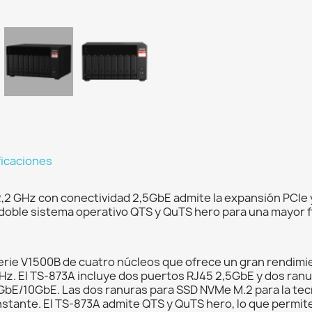
ficaciones
,2 GHz con conectividad 2,5GbE admite la expansión PCIe 
l doble sistema operativo QTS y QuTS hero para una mayor f
ie V1500B de cuatro núcleos que ofrece un gran rendimie
 GHz. El TS-873A incluye dos puertos RJ45 2,5GbE y dos ran
GbE/10GbE. Las dos ranuras para SSD NVMe M.2 para la tecn
tante. El TS-873A admite QTS y QuTS hero, lo que permite 