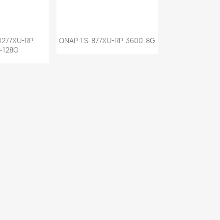
a rápida
Vista rápida

1277XU-RP-
QNAP TS-877XU-RP-3600-8G
-128G