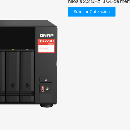
hilos a 2,2 GHz, 8 GB de m
Solicitar Cotización