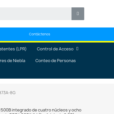
Contáctenos
atentes (LPR)
Control de Acceso
es de Niebla
Conteo de Personas
873A-8G
00B integrado de cuatro núcleos y ocho