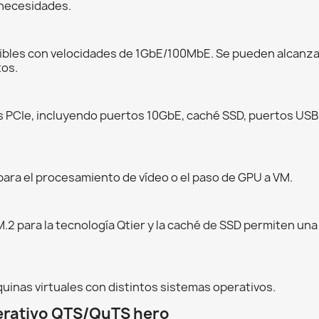
 necesidades.
bles con velocidades de 1GbE/100MbE. Se pueden alcanzar
tos.
s PCIe, incluyendo puertos 10GbE, caché SSD, puertos USB 
para el procesamiento de vídeo o el paso de GPU a VM.
.2 para la tecnología Qtier y la caché de SSD permiten un
n
uinas virtuales con distintos sistemas operativos.
erativo QTS/QuTS hero