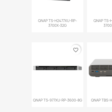
Vista rápida
Vist


QNAP TS-H2477XU-RP-
QNAP TS-H
3700X-32G
3700
favorite_border
Vista rápida
Vist


QNAP TS-977XU-RP-3600-8G
QNAP TBS-H