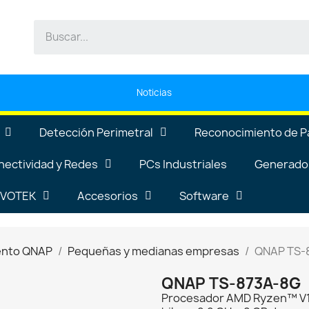
Noticias
Detección Perimetral
Reconocimiento de P
nectividad y Redes
PCs Industriales
Generador
VIVOTEK
Accesorios
Software
ento QNAP
Pequeñas y medianas empresas
QNAP TS-
QNAP TS-873A-8G
Procesador AMD Ryzen™ V15