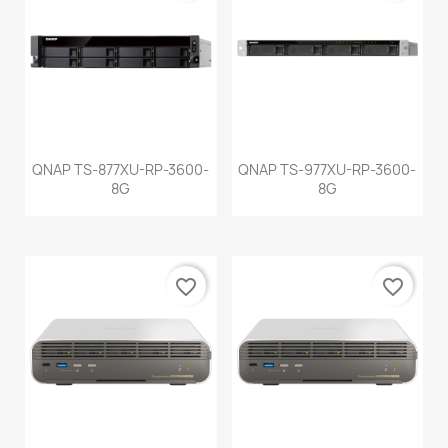
QNAP TS-877XU-RP-3600-
QNAP TS-977XU-RP-3600-
8G
8G
favorite_border
favorite_border