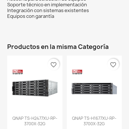
Soporte técnico en implementación
Integración con sistemas existentes
Equipos con garantía
Productos en la misma Categoría
favorite_border
favorite_border
QNAP TS-H2477XU-RP-
QNAP TS-H1677XU-RP-
3700X-32G
3700X-32G