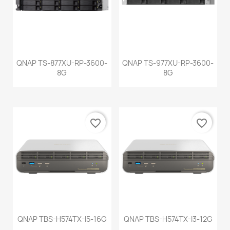
QNAP TS-877XU-RP-3600-
QNAP TS-977XU-RP-3600-
8G
8G
favorite_border
favorite_border
QNAP TBS-H574TX-I5-16G
QNAP TBS-H574TX-I3-12G