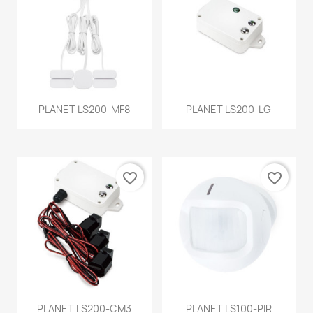
PLANET LS200-MF8
PLANET LS200-LG
favorite_border
favorite_border
PLANET LS200-CM3
PLANET LS100-PIR