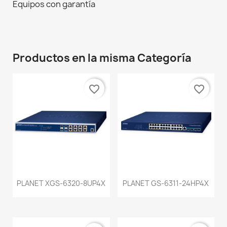
Equipos con garantía
Productos en la misma Categoría
favorite_border
favorite_border
PLANET XGS-6320-8UP4X
PLANET GS-6311-24HP4X