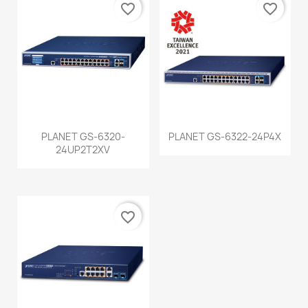
favorite_border
favorite_border
PLANET GS-6320-
PLANET GS-6322-24P4X
24UP2T2XV
favorite_border