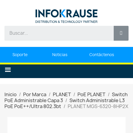
Soporte
Noticias
Contáctenos
Inicio
Por Marca
PLANET
PoE PLANET
Switch
PoE Administrable Capa 3
Switch Administrable L3
PoE PoE++/Ultra 802.3bt
PLANET MGS-6320-8HP2X