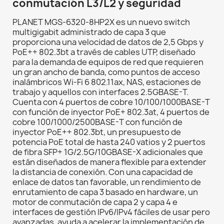
conmutación L3/L2 y seguridad
PLANET MGS-6320-8HP2X es un nuevo switch
multigigabit administrado de capa 3 que
proporciona una velocidad de datos de 2,5 Gbps y
PoE++ 802.3bt a través de cables UTP, diseñado
para la demanda de equipos de red que requieren
un gran ancho de banda, como puntos de acceso
inalámbricos Wi-Fi 6 802.11ax, NAS, estaciones de
trabajo y aquellos con interfaces 2.5GBASE-T.
Cuenta con 4 puertos de cobre 10/100/1000BASE-T
con función de inyector PoE+ 802.3at, 4 puertos de
cobre 100/1000/2500BASE-T con función de
inyector PoE++ 802.3bt, un presupuesto de
potencia PoE total de hasta 240 vatios y 2 puertos
de fibra SFP+ 1G/2.5G/10GBASE-X adicionales que
están diseñados de manera flexible para extender
la distancia de conexión. Con una capacidad de
enlace de datos tan favorable, un rendimiento de
enrutamiento de capa 3 basado en hardware, un
motor de conmutación de capa 2 y capa 4 e
interfaces de gestión IPv6/IPv4 fáciles de usar pero
avanzadas, ayuda a acelerar la implementación de