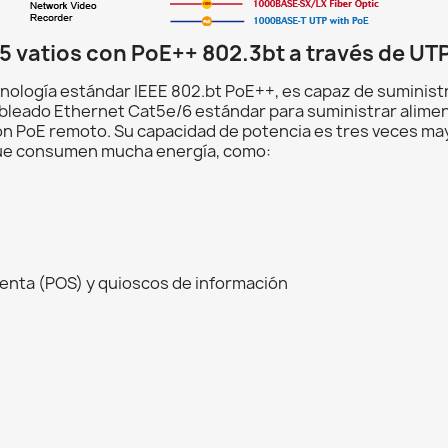
5 vatios con PoE++ 802.3bt a través de UTP
logía estándar IEEE 802.bt PoE++, es capaz de suministr
ableado Ethernet Cat5e/6 estándar para suministrar alimen
on PoE remoto. Su capacidad de potencia es tres veces may
 que consumen mucha energía, como:
venta (POS) y quioscos de información