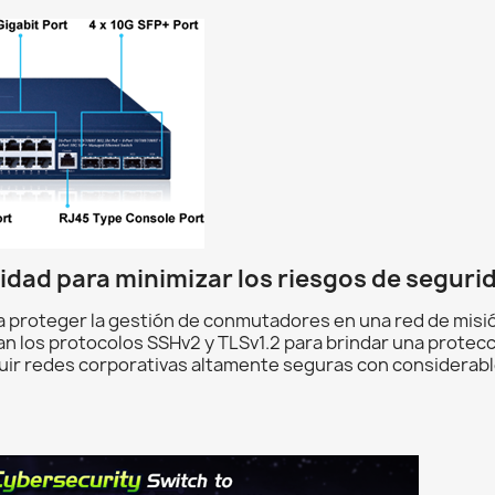
idad para minimizar los riesgos de seguri
ra proteger la gestión de conmutadores en una red de misi
izan los protocolos SSHv2 y TLSv1.2 para brindar una prote
ruir redes corporativas altamente seguras con considera