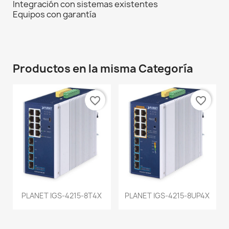
Integración con sistemas existentes
Equipos con garantía
Productos en la misma Categoría
favorite_border
favorite_border
PLANET IGS-4215-8T4X
PLANET IGS-4215-8UP4X