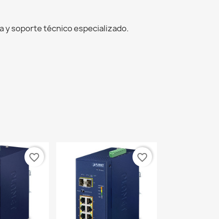
 y soporte técnico especializado.
favorite_border
favorite_border