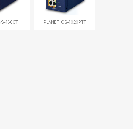
a rápida
Vista rápida

GS-1600T
PLANET IGS-1020PTF