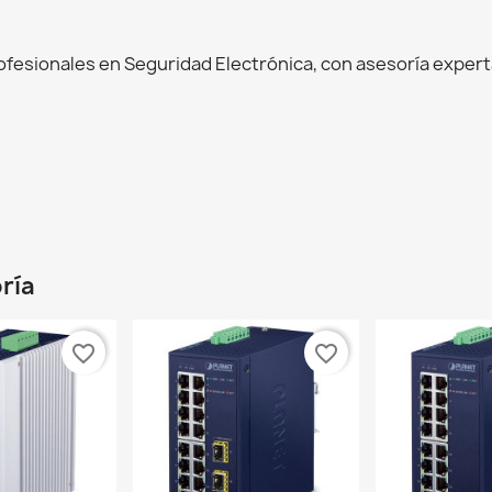
esionales en Seguridad Electrónica, con asesoría experta
ría
favorite_border
favorite_border