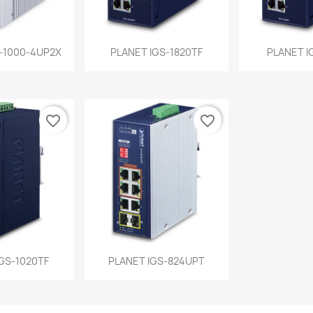
a rápida
Vista rápida
Vist


-1000-4UP2X
PLANET IGS-1820TF
PLANET I
favorite_border
favorite_border
a rápida
Vista rápida

GS-1020TF
PLANET IGS-824UPT