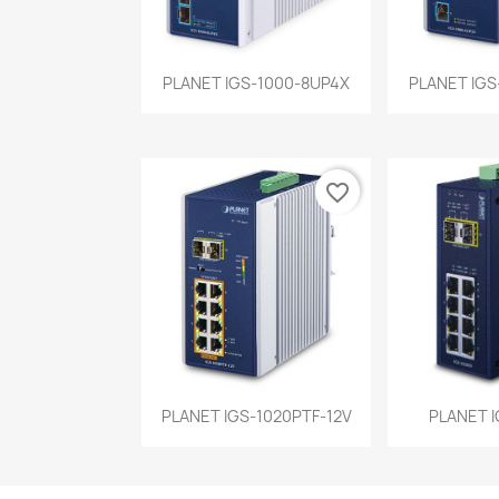
Vista rápida
Vist


PLANET IGS-1000-8UP4X
PLANET IGS
favorite_border
Vista rápida
Vist


PLANET IGS-1020PTF-12V
PLANET I