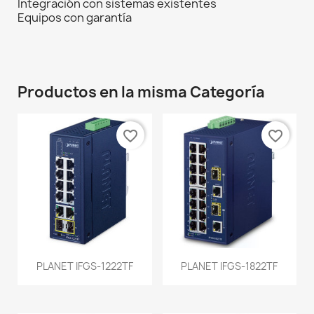
Integración con sistemas existentes
Equipos con garantía
Productos en la misma Categoría
favorite_border
favorite_border
PLANET IFGS-1222TF
PLANET IFGS-1822TF