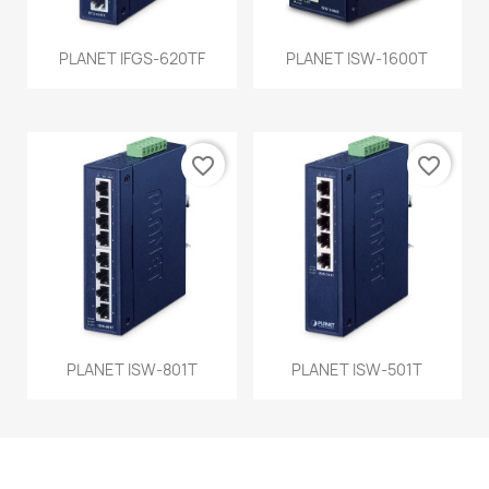
PLANET IFGS-620TF
PLANET ISW-1600T
favorite_border
favorite_border
PLANET ISW-801T
PLANET ISW-501T